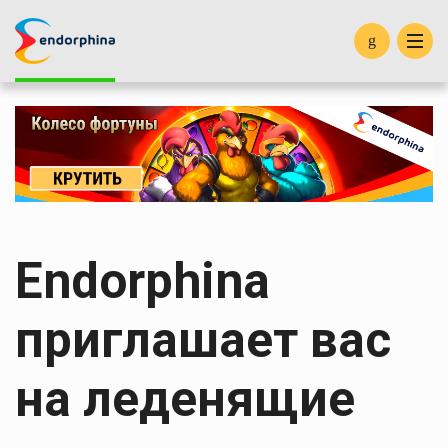
Новости
Разное
Endorphina
приглашает вас
на леденящие