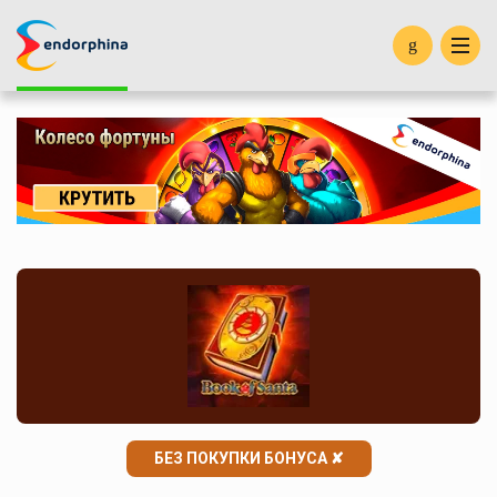
Новости
Разное
БЕЗ ПОКУПКИ БОНУСА ✘