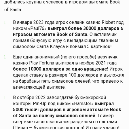
добились крупных успехов в игровом автомате Book
of Santa:
В январе 2023 года игрок онлайн казино Riobet под
ником «Paul76»
выиграл более 30000 долларов в
игровом автомате Book of Santa.
Счастливчик
поймал бонусную игру с выпадающим главным
символом Санта Клауса и поймал 5 картинок!
Еще один анонимный (по его просьбе) везунчик
казино Play Fortuna выиграл в ноябре 2021 года
более 10000 долларов за одно вращение!
Игрок
сделал ставку в размере 100 долларов и выложил
на барабаны пять символов оленей, что привело к
впечатляющей выплате.
В октябре 2022 завсегдатай букмекерской
конторы Pin-Up под ником «Hamster»
выиграл
5000 тысяч долларов в игровом автомате Book
of Santa за поляну символов оленей.
Геймер
впервые воспользовался разделом со слотами.
(Пинап — букмекерская контора) И сразу удачно!