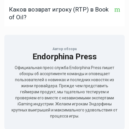
софта Endorphina.
Каков возврат игроку (RTP) в Book
Да. Кликайте на "ДЕМО ИГРА" в начале этого
of Oil?
обзора и играйте без напряга для кошелька.
RTP Книги нефти составляет 96,05%.
Автор обзора
Endorphina Press
Официальная пресс служба Endorphina Press пишет
обзоры об ассортименте команды и оповещает
пользователей о новинках и последних новостях из
жизни провайдера. Прежде чем представить
геймерам продукт, мы тщательно тестируем и
проверяем его вместе с независимыми экспертами
iGaming индустрии. Желаем игрокам Эндорфины
крупных выигрышей и максимального удовольствия от
процесса игры.