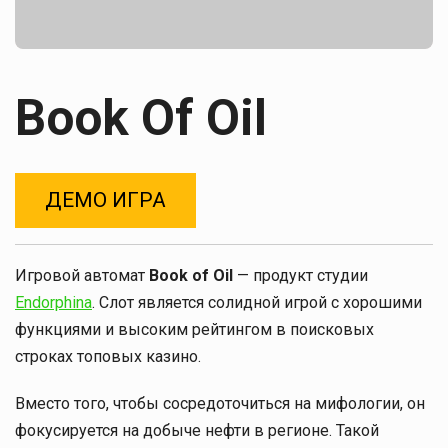
Book Of Oil
ДЕМО ИГРА
Игровой автомат
Book of Oil
— продукт студии
Endorphina
. Слот является солидной игрой с хорошими
функциями и высоким рейтингом в поисковых
строках топовых казино.
Вместо того, чтобы сосредоточиться на мифологии, он
фокусируется на добыче нефти в регионе. Такой