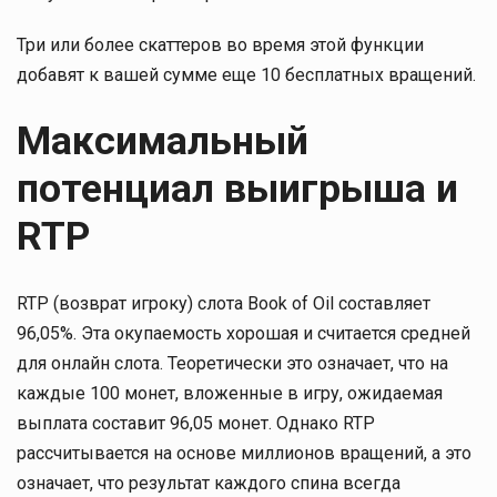
Три или более скаттеров во время этой функции
добавят к вашей сумме еще 10 бесплатных вращений.
Максимальный
потенциал выигрыша и
RTP
RTP (возврат игроку) слота Book of Oil составляет
96,05%. Эта окупаемость хорошая и считается средней
для онлайн слота. Теоретически это означает, что на
каждые 100 монет, вложенные в игру, ожидаемая
выплата составит 96,05 монет. Однако RTP
рассчитывается на основе миллионов вращений, а это
означает, что результат каждого спина всегда