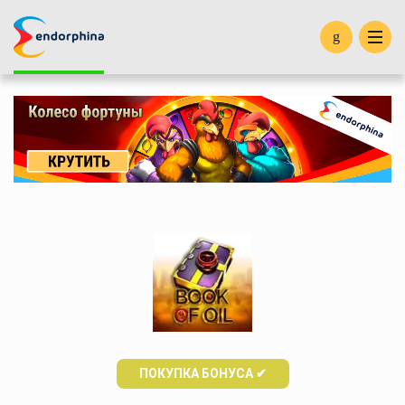
Новости
Разное
ПОКУПКА БОНУСА ✔