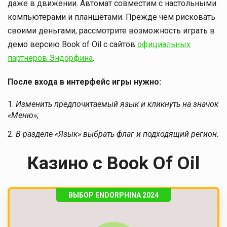
даже в движении. Автомат совместим с настольными
компьютерами и планшетами. Прежде чем рисковать
своими деньгами, рассмотрите возможность играть в
демо версию Book of Oil с сайтов
официальных
партнеров Эндорфина
.
После входа в интерфейс игры нужно:
Изменить предпочитаемый язык и кликнуть на значок
«Меню»;
В разделе «Язык» выбрать флаг и подходящий регион.
Казино с Book Of Oil
ВЫБОР ENDORPHINA 2024