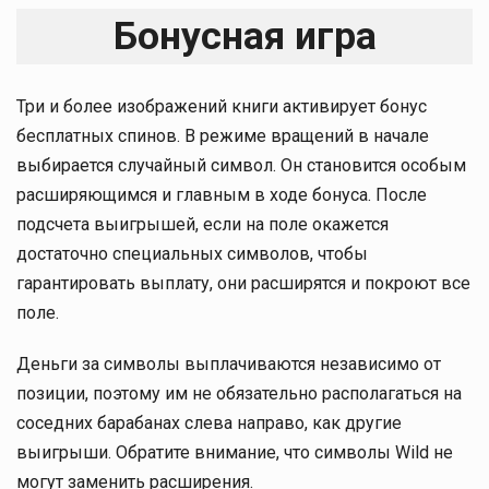
Бонусная игра
Три и более изображений книги активирует бонус
бесплатных спинов. В режиме вращений в начале
выбирается случайный символ. Он становится особым
расширяющимся и главным в ходе бонуса. После
подсчета выигрышей, если на поле окажется
достаточно специальных символов, чтобы
гарантировать выплату, они расширятся и покроют все
поле.
Деньги за символы выплачиваются независимо от
позиции, поэтому им не обязательно располагаться на
соседних барабанах слева направо, как другие
выигрыши. Обратите внимание, что символы Wild не
могут заменить расширения.